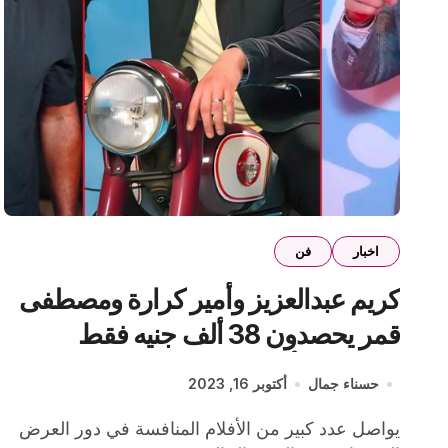
اخبار
فن
كريم عبدالعزيز وأمير كرارة ومصطفى
قمر يحصدون 38 ألف جنيه فقط
إيرادات بالأمس
حسناء جمال
أكتوبر 16, 2023
يواصل عدد كبير من الأفلام المنافسة في دور العرض