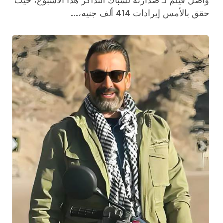
واصل فيلم لـ صدارته لشباك التذاكر هذا الأسبوع، حيث
حقق بالأمس إيرادات 414 ألف جنيه،...