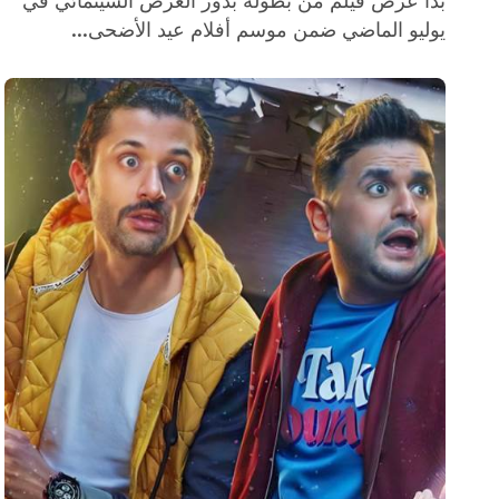
بدأ عرض فيلم من بطولة بدور العرض السينمائي في
يوليو الماضي ضمن موسم أفلام عيد الأضحى...