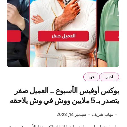
اخبار
فن
بوكس أوفيس الأسبوع .. العميل صفر
يتصدر بـ 5 ملايين ووش في وش يلاحقه
وتاج يحقق 6 آلاف جنيه
مهاب شريف
سبتمبر 14, 2023