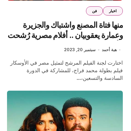
اخبار
فن
منها فتاة المصنع واشتباك والجزيرة
وعمارة يعقوبيان .. أفلام مصرية رُشحت
للأوسكار قبل فيلم ڤوي ڤوي ڤوي
هبة أحمد
سبتمبر 20, 2023
اختارت لجنة الفيلم المرشح لتمثيل مصر في الأوسكار
فيلم بطولة محمد فراج، للمشاركة في الدورة
السادسة والتسعين،...