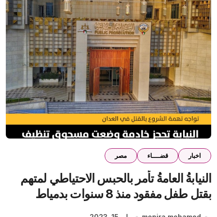
اخبار
قضــــاء
مصر
النيابةُ العامةُ تأمر بالحبس الاحتياطي لمتهم
بقتل طفل مفقود منذ 8 سنوات بدمياط
monira mohamed
مايو 15, 2023