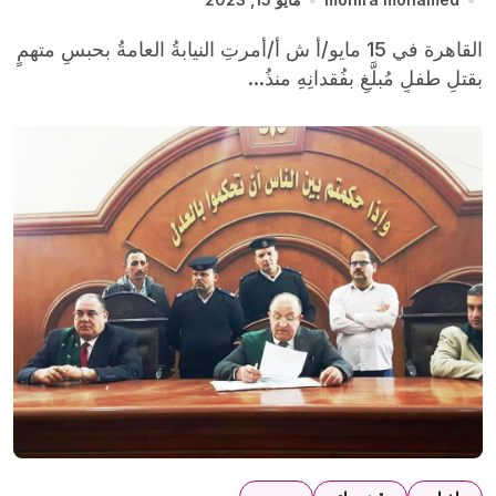
القاهرة في 15 مايو/أ ش أ/أمرتِ النيابةُ العامةُ بحبسِ متهمٍ
بقتلِ طفلٍ مُبلَّغٍ بفُقدانِهِ منذُ...