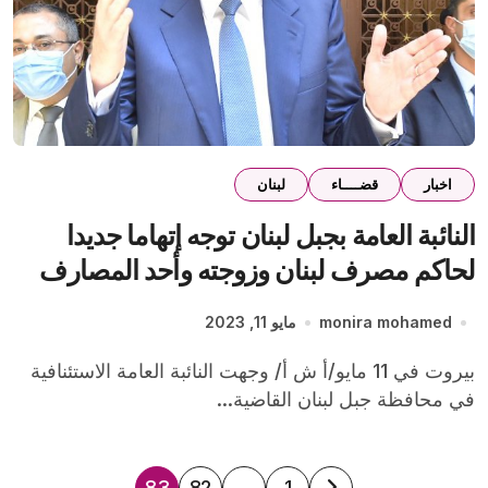
اخبار
قضــــاء
لبنان
النائبة العامة بجبل لبنان توجه إتهاما جديدا
لحاكم مصرف لبنان وزوجته وأحد المصارف
monira mohamed
مايو 11, 2023
بيروت في 11 مايو/أ ش أ/ وجهت النائبة العامة الاستئنافية
في محافظة جبل لبنان القاضية...
83
82
…
1