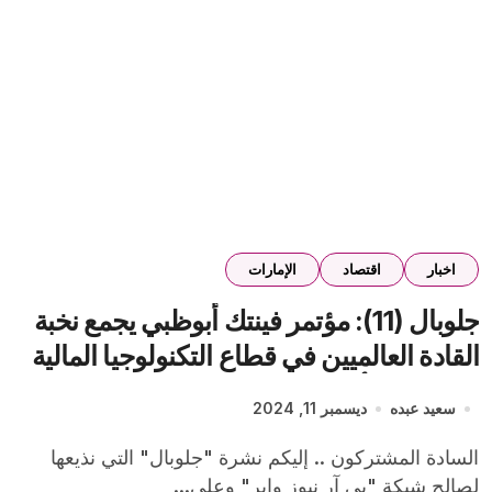
اخبار
اقتصاد
الإمارات
جلوبال (11): مؤتمر فينتك أبوظبي يجمع نخبة
القادة العالميين في قطاع التكنولوجيا المالية
يعزز مكانة أبوظبي كمركز للابتكار في المجال
سعيد عبده
ديسمبر 11, 2024
المالي
السادة المشتركون .. إليكم نشرة "جلوبال" التي نذيعها
لصالح شبكة "بي آر نيوز واير" وعلى...