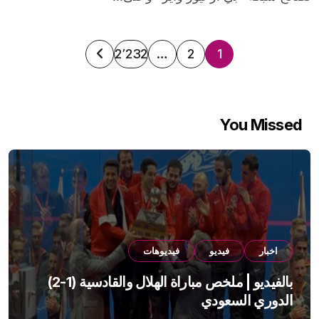
تعدد
2٬232
…
2
1
صفحات
المقالات
You Missed
اخبار
فيديو
فيديوهات
بالفيديو | ملخص مباراة الهلال والقادسية (1-2)
الدوري السعودي