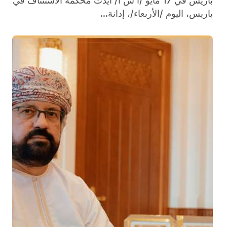
باريس في 17 مايو /أ ش أ/ أيدت محكمة الاستئناف في
باريس، اليوم /الأربعاء/، إدانة...