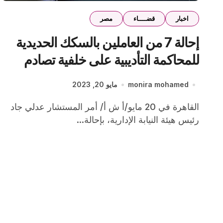
اخبار
قضــــاء
مصر
إحالة 7 من العاملين بالسكك الحديدية
للمحاكمة التأديبية على خلفية تصادم
قطارين بسوهاج في عام 2021
monira mohamed
مايو 20, 2023
القاهرة في 20 مايو/أ ش أ/ أمر المستشار عدلي جاد
رئيس هيئة النيابة الإدارية، بإحالة...