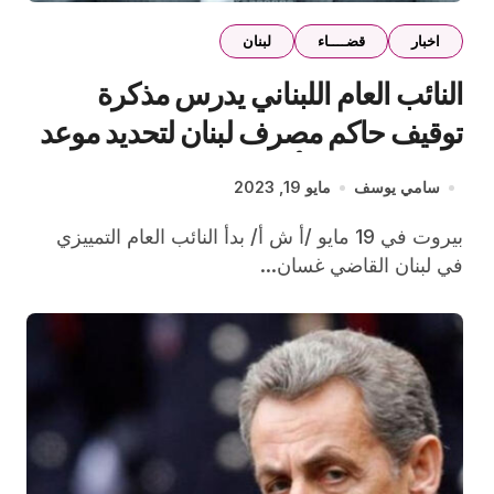
اخبار
قضــــاء
لبنان
النائب العام اللبناني يدرس مذكرة
توقيف حاكم مصرف لبنان لتحديد موعد
للاستماع إليه الأسبوع المقبل
سامي يوسف
مايو 19, 2023
بيروت في 19 مايو /أ ش أ/ بدأ النائب العام التمييزي
في لبنان القاضي غسان...