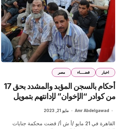
اخبار
قضــــاء
مصر
أحكام بالسجن المؤبد والمشدد بحق 17
من كوادر “الإخوان” لإدانتهم بتمويل
الإرهاب ونشر بيانات كاذبة
Amr Abdelgawad
مايو 21, 2023
القاهرة في 21 مايو /أ ش أ/ قضت محكمة جنايات