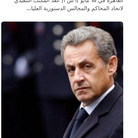
القاهرة في 18 مايو /أ ش أ/ عقد المكتب التنفيذي
لاتحاد المحاكم والمجالس الدستورية العليا...