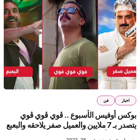
اخبار
فن
بوكس أوفيس الأسبوع .. ڤوي ڤوي ڤوي
يتصدر بـ 7 ملايين والعميل صفر يلاحقه والبعبع
يحقق 30 ألف
مهاب شريف
سبتمبر 28, 2023