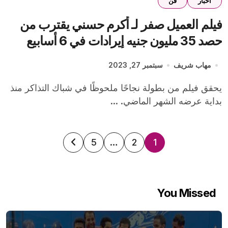
اخبار
فن
فيلم العميل صفر لـ أكرم حسني يقترب من
حصد 35 مليون جنيه إيرادات في 6 أسابيع
عرض
مهاب شريف
سبتمبر 27, 2023
يحقق فيلم من بطولة نجاحًا ملحوظًا في شباك التذاكر منذ
بداية عرضه الشهر الماضي. ...
تعدد
5
…
2
1
صفحات
المقالات
You Missed