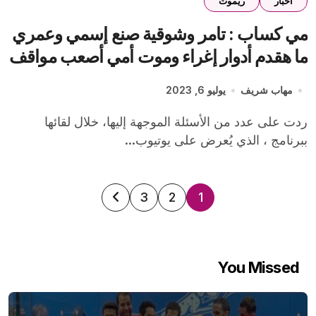
اخبار
ريموت
مي كساب : تامر وشوقية صنع إسمي وعمري
ما هقدم أدوار إغراء وموت أمي أصعب مواقف
حياتي
مهاب شريف
يوليو 6, 2023
ردت على عدد من الأسئلة الموجهة إليها، خلال لقائها
ببرنامج ، الذي يُعرض على يوتيوب...
تعدد
3
2
1
صفحات
المقالات
You Missed