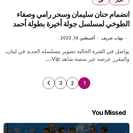
اخبار
فن
انضمام حنان سليمان وسحر رامي وصفاء
الطوخي لمسلسل جولة أخيرة بطولة أحمد
السقا والعرض على شاهد
مهاب شريف
أغسطس 14, 2023
يواصل في الفترة الحالية تصوير مسلسله الجديد في لبنان،
والمقرر عرضه عبر منصة شاهد Vip،...
تعدد
3
2
1
صفحات
المقالات
You Missed