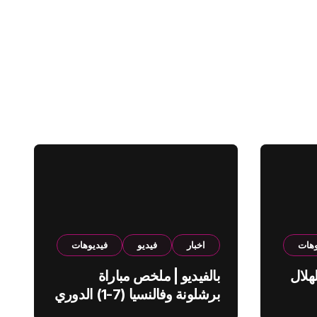
وهات
اخبار
فيديو
فيديوهات
هلال
بالفيديو | ملخص مباراة
برشلونة وفالنسيا (7-1) الدوري
الاسباني