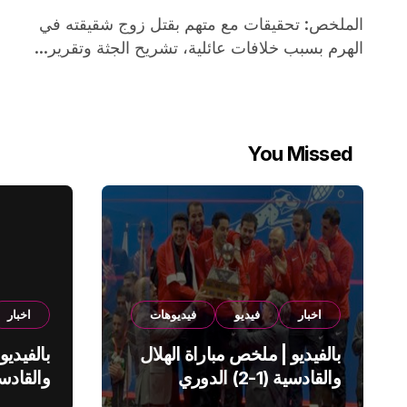
الملخص: تحقيقات مع متهم بقتل زوج شقيقته في
الهرم بسبب خلافات عائلية، تشريح الجثة وتقرير...
You Missed
اخبار
فيديو
فيديوهات
اخبار
بالفيديو | ملخص مباراة الهلال
بالفيديو
والقادسية (1-2) الدوري
السعودي
السعود