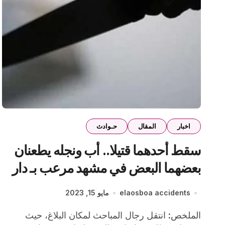
اخبار
المقال
حـوادث
سقط أحدهما قتيلا.. أب ونجله يطعنان
بعضهما البعض في مشهد مرعب بـ دار
السلام
elaosboa accidents
مايو 15, 2023
الملخص: انتقل رجال المباحث لمكان البلاغ، حيث