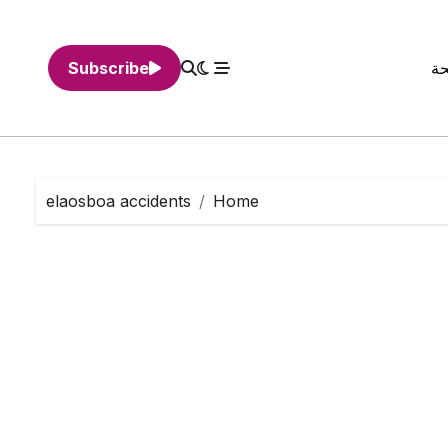
حة
Subscribe
elaosboa accidents
Home