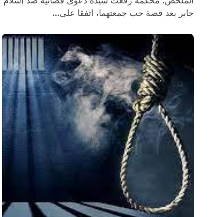
الملخص: محكمة رفعت سيدة دعوى قضائية ضد إسلام
جابر بعد قصة حب جمعتهما، اتفقا على...