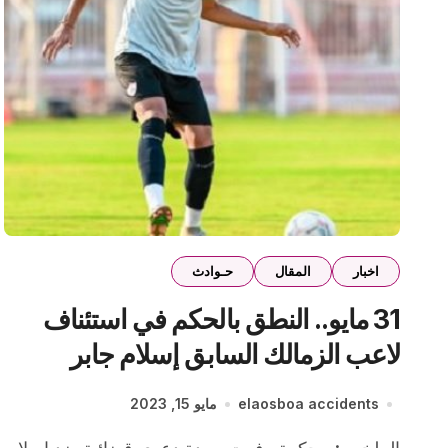
اخبار
المقال
حـوادث
31 مايو.. النطق بالحكم في استئناف
لاعب الزمالك السابق إسلام جابر
لاتهامه بسرقة عقد زواج عرفي
elaosboa accidents
مايو 15, 2023