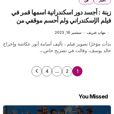
اخبار
فن
زينة : أجسد دور اسكندرانية اسمها قمر في
فيلم الإسكندراني ولم أحسم موقفي من
رمضان 2024
مهاب شريف
سبتمبر 16, 2023
بدأت مؤخرًا تصوير فيلم ، تأليف أسامة أنور عكاشة وإخراج
خالد يوسف، وقالت في تصريح خاص...
تعدد
4
…
2
1
صفحات
المقالات
You Missed