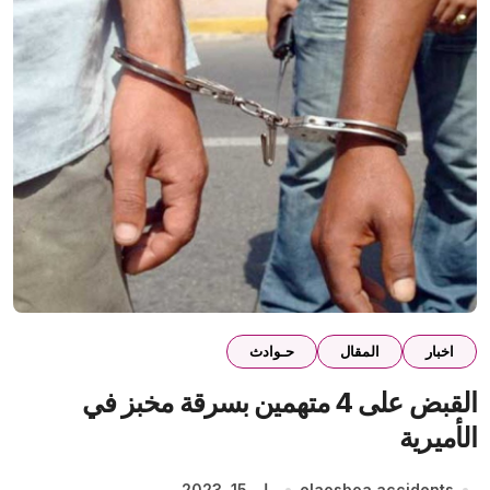
اخبار
المقال
حـوادث
القبض على 4 متهمين بسرقة مخبز في
الأميرية
elaosboa accidents
مايو 15, 2023