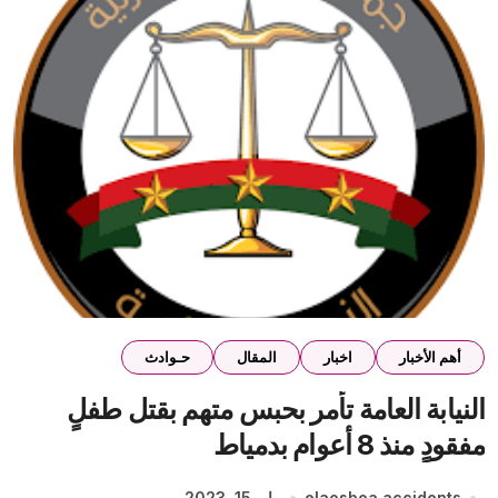
أهم الأخبار
اخبار
المقال
حـوادث
النيابة العامة تأمر بحبس متهم بقتل طفلٍ
مفقودٍ منذ 8 أعوام بدمياط
elaosboa accidents
مايو 15, 2023