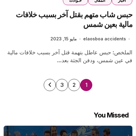
اخبار
المقال
حـوادث
حبس شاب متهم بقتل آخر بسبب خلافات
مالية بعين شمس
elaosboa accidents
مايو 15, 2023
الملخص: حبس عاطل بتهمة قتل آخر بسبب خلافات مالية
في عين شمس، ودفن الجثة بعد...
تعدد
3
2
1
صفحات
المقالات
You Missed