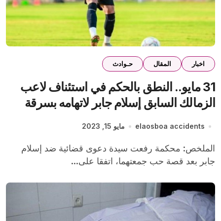
اخبار
المقال
حـوادث
31 مايو.. النطق بالحكم في استئناف لاعب
الزمالك السابق إسلام جابر لاتهامه بسرقة
عقد زواج عرفي
elaosboa accidents
مايو 15, 2023
الملخص: محكمة رفعت سيدة دعوى قضائية ضد إسلام
جابر بعد قصة حب جمعتهما، اتفقا على...