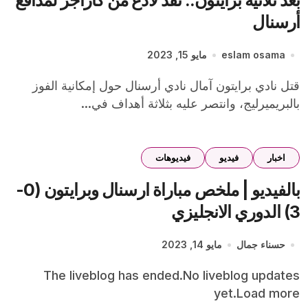
بعد ثلاثية برايتون.. نقد لاذع من كاراجر لمدافع
أرسنال
eslam osama
مايو 15, 2023
قتل نادي برايتون آمال نادي أرسنال حول إمكانية الفوز
بالبريميرليج، وانتصر عليه بثلاثة أهداف في...
اخبار
فيديو
فيديوهات
بالفيديو | ملخص مباراة ارسنال وبرايتون (0-
3) الدوري الانجليزي
حسناء جمال
مايو 14, 2023
The liveblog has ended.No liveblog updates
yet.Load more