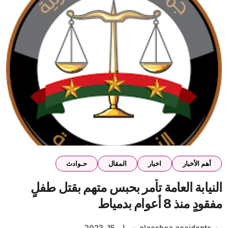
أهم الأخبار
اخبار
المقال
حـوادث
النيابة العامة تأمر بحبس متهم بقتل طفلٍ
مفقودٍ منذ 8 أعوام بدمياط
elaosboa accidents
مايو 15, 2023