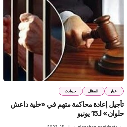
اخبار
المقال
حـوادث
تأجيل إعادة محاكمة متهم في «خلية داعش
حلوان» لـ15 يونيو
elaosboa accidents
مايو 15, 2023