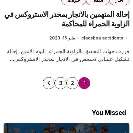
اخبار
المقال
حـوادث
إحالة المتهمين بالاتجار بمخدر الاستروكس في
الزاوية الحمراء للمحاكمة
elaosboa accidents
مايو 15, 2023
قررت جهات التحقيق بالزاوية الحمراء، اليوم الاثنين، إحالة
تشكيل عصابي تخصص في الاتجار بمخدر الاستروكس...
تعدد
3
2
1
صفحات
المقالات
You Missed