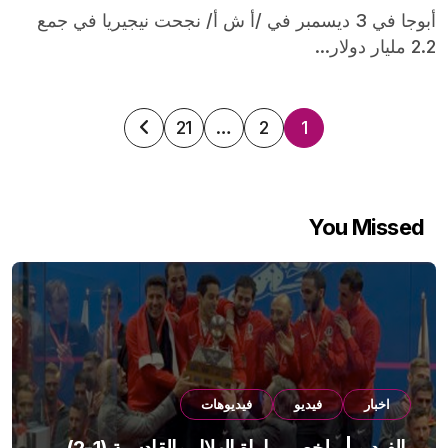
أبوجا في 3 ديسمبر في /أ ش أ/ نجحت نيجيريا في جمع
2.2 مليار دولار...
تعدد
21
…
2
1
صفحات
المقالات
You Missed
اخبار
فيديو
فيديوهات