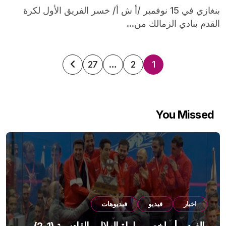
بنغازي في 15 نوفمبر /أ ش أ/ خسر الفريق الأول لكرة
القدم بنادي الزمالك من...
تعدد
27
…
2
1
صفحات
المقالات
You Missed
اخبار
فيديو
فيديوهات