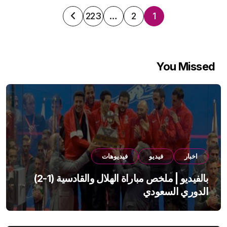
تعدد
223
…
2
1
صفحات
المقالات
You Missed
اخبار
فيديو
فيديوهات
بالفيديو | ملخص مباراة الهلال والقادسية (1-2)
الدوري السعودي