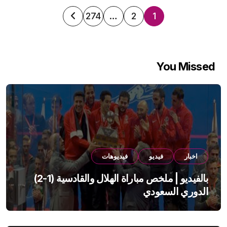
تعدد
274
…
2
1
صفحات
المقالات
You Missed
اخبار
فيديو
فيديوهات
بالفيديو | ملخص مباراة الهلال والقادسية (1-2)
الدوري السعودي