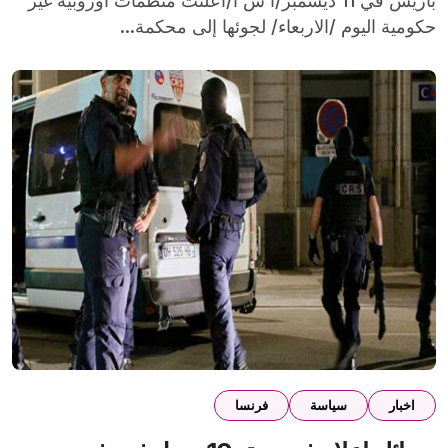
باريس في 11 ديسمبر/أ ش أ/أعلنت منظمات أوروبية غير
حكومية اليوم /الاربعاء/ لجوئها إلى محكمة...
اخبار
سياسة
فرنسا