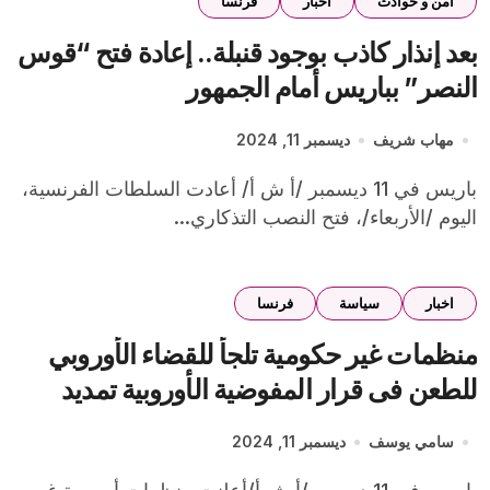
أمن و حوادث
اخبار
فرنسا
بعد إنذار كاذب بوجود قنبلة.. إعادة فتح “قوس
النصر” بباريس أمام الجمهور
مهاب شريف
ديسمبر 11, 2024
باريس في 11 ديسمبر /أ ش أ/ أعادت السلطات الفرنسية،
اليوم /الأربعاء/، فتح النصب التذكاري...
اخبار
سياسة
فرنسا
منظمات غير حكومية تلجأ للقضاء الأوروبي
للطعن فى قرار المفوضية الأوروبية تمديد
استخدام الجليفوسات حتى عام 2033
سامي يوسف
ديسمبر 11, 2024