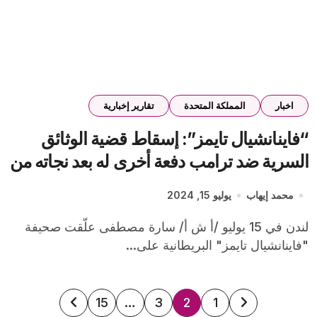
اخبار
المملكة المتحدة
تقارير إخبارية
“فاينانشيال تايمز”: إسقاط قضية الوثائق
السرية ضد ترامب دفعة أخرى له بعد نجاته من
محاولة اغتيال
محمد إيهاب
يوليو 15, 2024
لندن في 15 يوليو /أ ش أ/ سارة مصطفى علّقت صحيفة
"فاينانشيال تايمز" البريطانية على...
تعدد
15
…
3
2
1