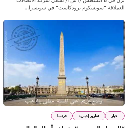
برن في 8 أغسطس /أ ش أ/ تسعى شركة الاتصالات
العملاقة "سويسكوم برودكاست" في سويسرا...
اخبار
تقارير إخبارية
فرنسا