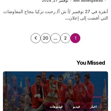
Amr Abdelgawad
نوفمبر 27, 2024
أنقرة في 27 نوفمبر /أ ش أ/ رحبت تركيا بنجاح المفاوضات
التي أفضت إلى إعلان...
تعدد
20
…
2
1
صفحات
المقالات
You Missed
اخبار
فيديو
فيديوهات