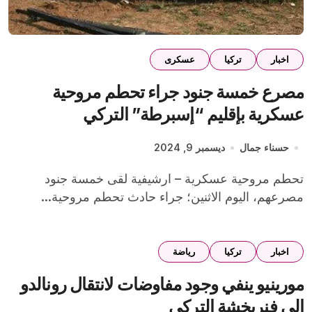
اخبار
تركيا
عسكرى
مصرع خمسة جنود جراء تحطم مروحية
عسكرية بإقليم “إسبرطة” التركي
حسناء جمال
ديسمبر 9, 2024
تحطم مروحية عسكرية – ارشيفية لقى خمسة جنود
مصرعهم، اليوم الاثنين؛ جراء حادث تحطم مروحية...
اخبار
تركيا
رياضة
مورينيو ينفي وجود مفاوضات لانتقال رونالدو
إلى فنربخشة التركي