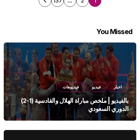
تعدد
137
…
2
1
صفحات
المقالات
You Missed
اخبار
فيديو
فيديوهات
بالفيديو | ملخص مباراة الهلال والقادسية (1-2)
الدوري السعودي