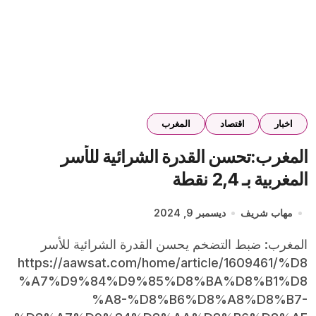
اخبار
اقتصاد
المغرب
المغرب:تحسن القدرة الشرائية للأسر
المغربية بـ 2,4 نقطة
مهاب شريف
ديسمبر 9, 2024
المغرب: ضبط التضخم يحسن القدرة الشرائية للأسر
https://aawsat.com/home/article/1609461/%D8
%A7%D9%84%D9%85%D8%BA%D8%B1%D8
%A8-%D8%B6%D8%A8%D8%B7-