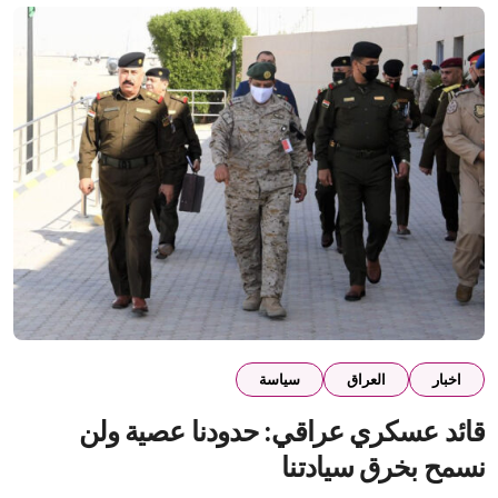
اخبار
العراق
سياسة
قائد عسكري عراقي: حدودنا عصية ولن
نسمح بخرق سيادتنا