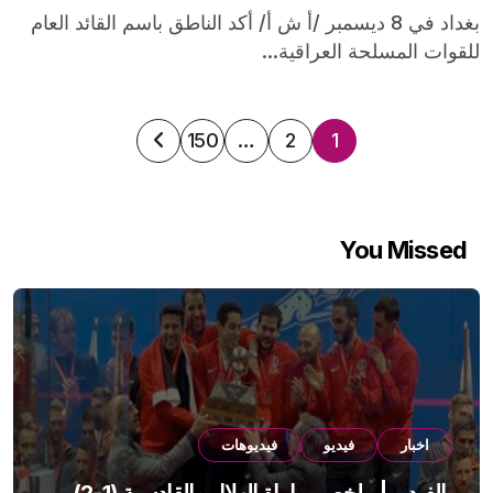
بغداد في 8 ديسمبر /أ ش أ/ أكد الناطق باسم القائد العام
للقوات المسلحة العراقية...
تعدد
150
…
2
1
صفحات
المقالات
You Missed
اخبار
فيديو
فيديوهات