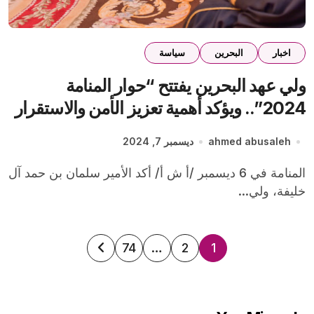
اخبار
البحرين
سياسة
ولي عهد البحرين يفتتح “حوار المنامة
2024”.. ويؤكد أهمية تعزيز الأمن والاستقرار
بالمنطقة
ahmed abusaleh
ديسمبر 7, 2024
المنامة في 6 ديسمبر /أ ش أ/ أكد الأمير سلمان بن حمد آل
خليفة، ولي...
تعدد
74
…
2
1
صفحات
المقالات