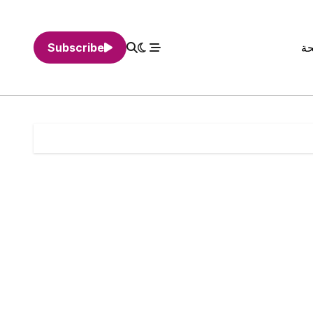
حة
Subscribe