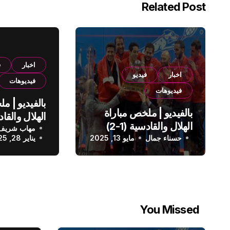
Related Post
اخبار
ف
اخبار
فيديو
فيديوهات
فيديوهات
بالفيديو | م
بالفيديو | ملخص مباراة
الهلال والقادسية (1-2)
مهاب شريف
الدوري الس
حسناء جمال
الدوري السعودي
مايو 13, 2025
يناير 28, 2025
You Missed