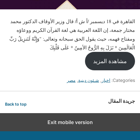
القاهرة في 18 ديسمبر /أ ش أ/ قال وزير الأوقاف الدكتور محمد
مختار جمعة، إن اللغة العربية هي لغة القرآن الكريم ووعاؤه
ومفتاح فهمه، حيث يقول الحق سبحانه وتعالى: "وَإِنَّهُ لَتَنزِيلُ رَبِّ
الْعَالَمِينَ * نَزَلَ بِهِ الرُّوحُ الأمِينُ * عَلَى قَلْبِكَ
مشاهدة المزيد
Categories:
اخبار
,
شـئون دينية
,
مصر
جريدة المقال
Back to top
Exit mobile version