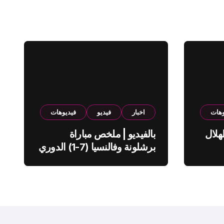
وهات
اخبار
فيديو
فيديوهات
هلال
بالفيديو | ملخص مباراة
برشلونة وفالنسيا (7-1) الدوري
الاسباني