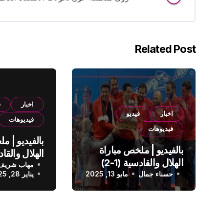
Related Post
اخبار
ف
اخبار
فيديو
فيديوهات
فيديوهات
بالفيديو | م
بالفيديو | ملخص مباراة
الهلال والقادسية (1-2)
مهاب شريف
الدوري الس
حسناء جمال
الدوري السعودي
مايو 13, 2025
يناير 28, 2025