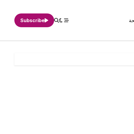
حة
Subscribe