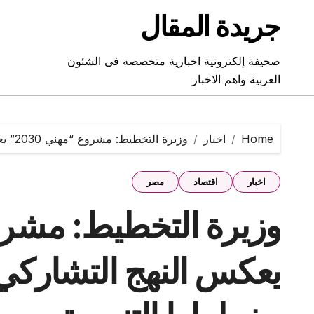
Ski
جريدة المقال
t
conten
صحيفة إلكترونية اخبارية متخصصه فى الشئون
العربية واهم الاخبار
Home
اخبار
وزيرة التخطيط: مشروع “مهني 2030” يعكس النهج التشاركي للدولة في برامجها وخططها التنموية
اخبار
اقتصاد
مصر
يعكس النهج التشاركي 