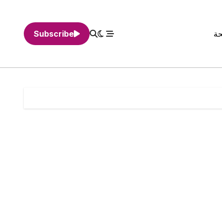
حة
Subscribe