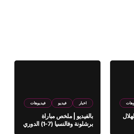
وهات
اخبار
فيديو
فيديوهات
هلال
بالفيديو | ملخص مباراة
برشلونة وفالنسيا (7-1) الدوري
الاسباني