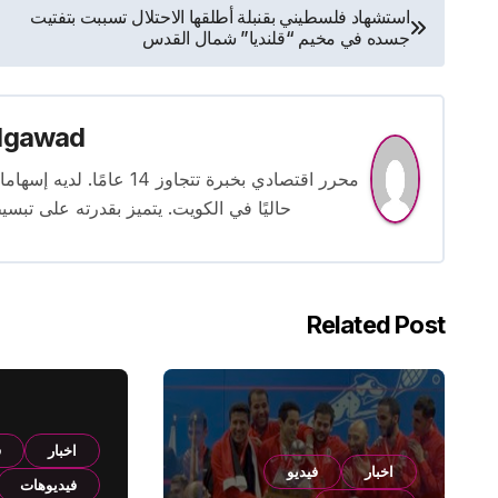
تصفّح
استشهاد فلسطيني بقنبلة أطلقها الاحتلال تسببت بتفتيت
جسده في مخيم “قلنديا” شمال القدس
المقالات
lgawad
محرر اقتصادي بخبرة تتجاوز
حاليًا في الكويت. يتميز بقدرته على تبسي
Related Post
اخبار
ف
اخبار
فيديو
فيديوهات