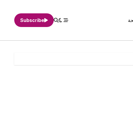
حة
Subscribe