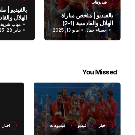
فيديوهات
بالفيديو | م
بالفيديو | ملخص مباراة
الهلال والقادسية (1-2)
مهاب شريف
الدوري الس
حسناء جمال
الدوري السعودي
مايو 13, 2025
يناير 28, 2025
You Missed
اخبار
فيديو
فيديوهات
اخبار