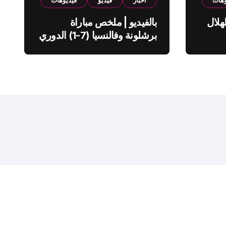
وهات
اخبار
فيديو
فيديوهات
هلال
بالفيديو | ملخص مباراة
برشلونة وفالنسيا (7-1) الدوري
الاسباني