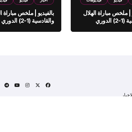
فيديو
فيديوهات
اخبار
فيديو
فيدي
 | ملخص مباراة الهلال
بالفيديو | ملخص مباراة ال
والقادسية (1-2) الدوري
والقادسية (1-2) الدوري
ي
السعودي
خبار
.
Copyright © All rights reserved
|
BlogData
by
Themeansa