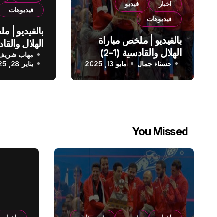
اخبار
فيديو
فيديوهات
فيديوهات
بالفيديو | م
بالفيديو | ملخص مباراة
الهلال والقادسية (1-2)
مهاب شريف
الدوري الس
حسناء جمال
الدوري السعودي
مايو 13, 2025
يناير 28, 2025
You Missed