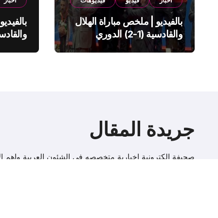
اخبار
فيديو
فيديوهات
اخبار
بالفيديو | ملخص مباراة الهلال
بالفيديو
والقادسية (1-2) الدوري
السعودي
السعود
جريدة المقال
صحيفة إلكترونية اخبارية متخصصه فى الشئون العربية واهم الا
r