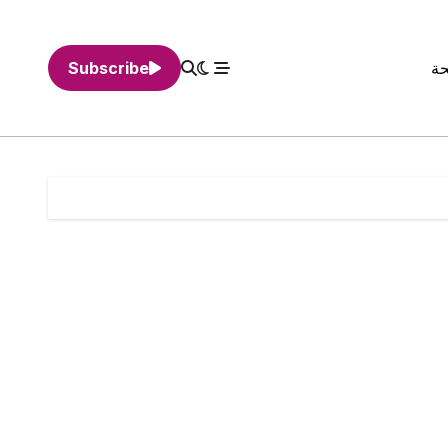
حة
Subscribe