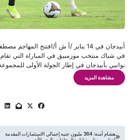
أبيدجان في 14 يناير /أ ش أ/افتتح الم
في شباك منتخب موزمبيق في المباراة التي تقام
بوانيي بأبيدجان في إطار الجولة الأولى للمجموعة
مشاهدة المزيد
تصفّح
هشام آمنة: 364 مليون جنيه إجمالي الاستثمارات المقدمة
لتطوير منظومة إدارة المخلفات بالبحر الأحمر