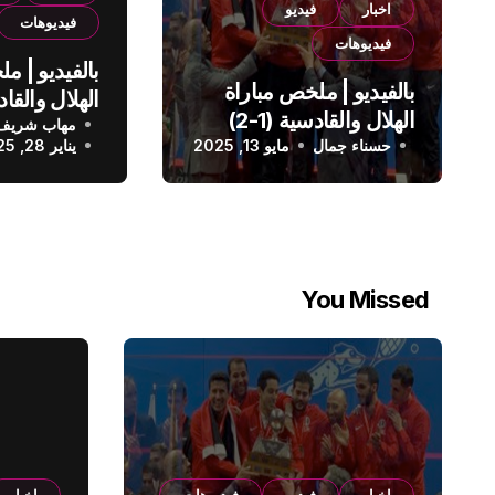
اخبار
فيديو
فيديوهات
فيديوهات
بالفيديو | م
بالفيديو | ملخص مباراة
الهلال والقادسية (1-2)
مهاب شريف
الدوري الس
حسناء جمال
الدوري السعودي
مايو 13, 2025
يناير 28, 2025
You Missed