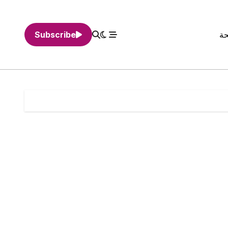
حة
Subscribe