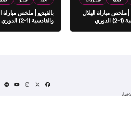
فيديو
فيديوهات
اخبار
فيديو
فيدي
 | ملخص مباراة الهلال
بالفيديو | ملخص مباراة ال
والقادسية (1-2) الدوري
والقادسية (1-2) الدوري
ي
السعودي
خبار
.
Copyright © All rights reserved
|
BlogData
by
Themeansa