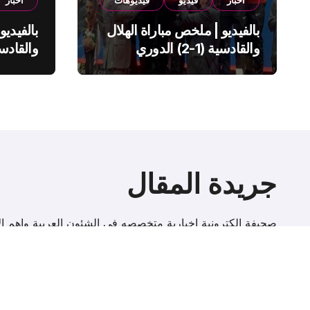
اخبار
فيديو
فيديوهات
اخبار
بالفيديو | ملخص مباراة الهلال
بالفيديو
والقادسية (1-2) الدوري
السعودي
السعود
جريدة المقال
صحيفة إلكترونية اخبارية متخصصه فى الشئون العربية واهم الا
r