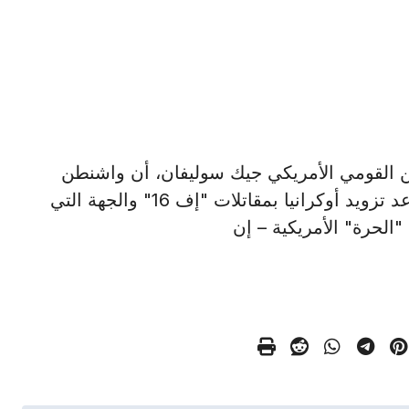
شار الأمن القومي الأمريكي جيك سوليفان، أن واشنطن
ستبدأ مع حلفائها عمليات تدريب لتحديد عدد وموعد تزويد أوكرانيا بمقاتلات "إف 16" والجهة التي
الحرة" الأمريكية – إن