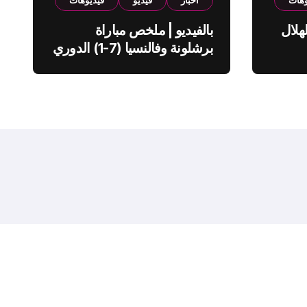
وهات
اخبار
فيديو
فيديوهات
هلال
بالفيديو | ملخص مباراة
برشلونة وفالنسيا (7-1) الدوري
الاسباني