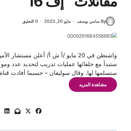
مقاتلات “إف 16”
By سامي يوسف
مايو 20, 2023
0 التعليق
واشنطن في 20 مايو /أ ش أ/ أعلن مست
ستسلمها لها. وقال سوليفان – حسبما أفادت قناة "
مشاهدة المزيد