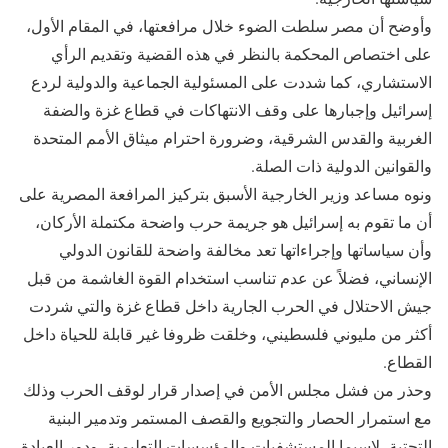
وأوضح أن مصر سلطت الضوء خلال مرافعتها، في المقام الأول،
على اختصاص المحكمة بالنظر في هذه القضية وتقديم الرأي
الاستشاري، كما شددت على المسئولية الجماعية والدولية لردع
إسرائيل وإجبارها على وقف الانتهاكات في قطاع غزة والضفة
الغربية والقدس الشرقية، وضرورة احترام ميثاق الأمم المتحدة
والقوانين الدولية ذات الصلة.
ونوه مساعد وزير الخارجية الأسبق بتركيز المرافعة المصرية على
أن ما تقوم به إسرائيل هو جريمة حرب واضحة مكتملة الأركان،
وأن سياساتها وإجراءاتها تعد مخالفة واضحة للقانون الدولي
الإنساني، فضلاً عن عدم تناسب استخدام القوة الغاشمة من قبل
جيش الاحتلال في الحرب الجارية داخل قطاع غزة والتي شردت
أكثر من مليوني فلسطيني، وخلقت ظروفا غير قابلة للحياة داخل
القطاع.
وحذر من فشل مجلس الأمن في إصدار قرار لوقف الحرب وذلك
مع استمرار الحصار والتجويع والقصف المستمر وتدمير البنية
التحتية، لاسيما المستشفيات والمؤسسات التعليمية، ودور العبادة،