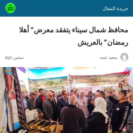
جريدة المقال
محافظ شمال سيناء يتفقد معرض” أهلا
رمضان” بالعريش
سعيد عبده
سنتين ago