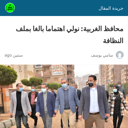
جريدة المقال
محافظ الغربية: نولي اهتماما بالغا بملف
النظافة
سامي يوسف
سنتين ago