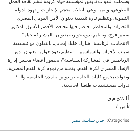
وشملت الندوات ندوتين لمؤسسة حياة كريمة لنشر ثقافة العمل
التطوعي، وتنمية وعي الطلاب بحجم الإنجازات وجهود الدولة
التنموية، وتنظيم ندوة تثقيفية بعنوان الأمن القومي المصري-
التحديات والمخاطر، حاضر فيها محافظ الأقصر الأسبق الدكتور
سمير فرج، وتنظيم ندوة حوارية بعنوان “المشاركة حياة”
الانتخابات الرئاسية.. شارك خليك إيجابي، بالتعاون مع تنسيقية
شباب الأحزاب والسياسيين، وتنظيم ندوة حوارية بعنوان “دور
الرياضيين في المشاركة السياسية”، بحضور أعضاء مجلس إدارة
الإتحاد المصري لكرة القدم، ونخبة من نجوم كرة القدم المصرية،
وندوات بجميع كليات الجامعة وندوتين بالمدن الجامعية والـ 3
ندوات بمستشفيات طنطا الجامعية.
أ أ ك/ع م ق
/أ ش أ/
Categories:
اخبار
,
سياسة
,
مصر