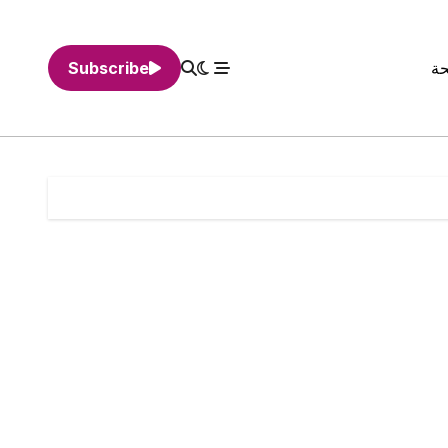
حة
Subscribe