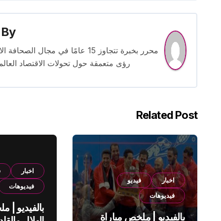
By
محرر بخبرة تتجاوز 15 عامًا في مج
رؤى متعمقة حول تحولات الاقتصاد العالمي
Related Post
اخبار
ف
اخبار
فيديو
فيديوهات
فيديوهات
بالفيديو | م
بالفيديو | ملخص مباراة