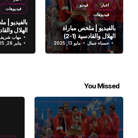
اخبار
فيديو
فيديوهات
فيديوهات
بالفيديو | م
بالفيديو | ملخص مباراة
الهلال والقادسية (1-2)
مهاب شريف
الدوري الس
حسناء جمال
الدوري السعودي
مايو 13, 2025
يناير 28, 2025
You Missed