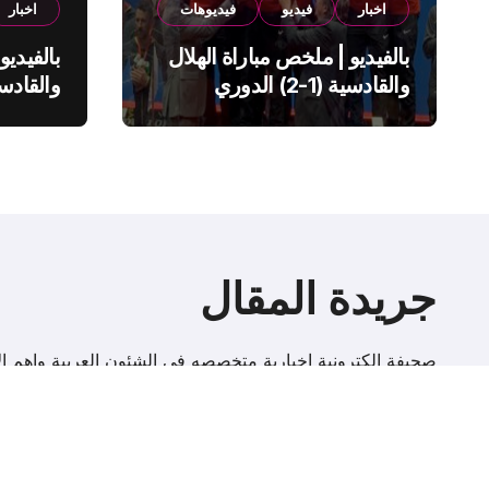
اخبار
فيديو
فيديوهات
اخبار
بالفيديو | ملخص مباراة الهلال
بالفيديو
والقادسية (1-2) الدوري
السعودي
السعود
جريدة المقال
صحيفة إلكترونية اخبارية متخصصه فى الشئون العربية واهم الا
r