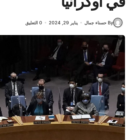
في أوكرانيا
By حسناء جمال
يناير 29, 2024
0 التعليق