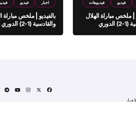
فيديو
فيديوهات
اخبار
فيديو
فيدي
 | ملخص مباراة الهلال
بالفيديو | ملخص مباراة ال
والقادسية (1-2) الدوري
والقادسية (1-2) الدوري
ي
السعودي
خبار
.
Copyright © All rights reserved
|
BlogData
by
Themeansa