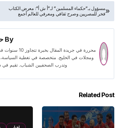
تصفّح
مسؤول بـ”حكماء المسلمين” لـ”أ ش أ”: معرض الكتاب
فخر للمصريين وصرح ثقافي ومعرفي للعالم أجمع
المقالات
By
حس
محررة في جريدة
ومجلات في الخليج. متخصصة في تغطية السياسة، ا
وتدرب الصحفيين الشباب. تقيم في دبي 
Related Post
اخبار
ف