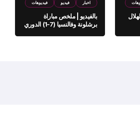
وهات
اخبار
فيديو
فيديوهات
هلال
بالفيديو | ملخص مباراة
برشلونة وفالنسيا (7-1) الدوري
الاسباني