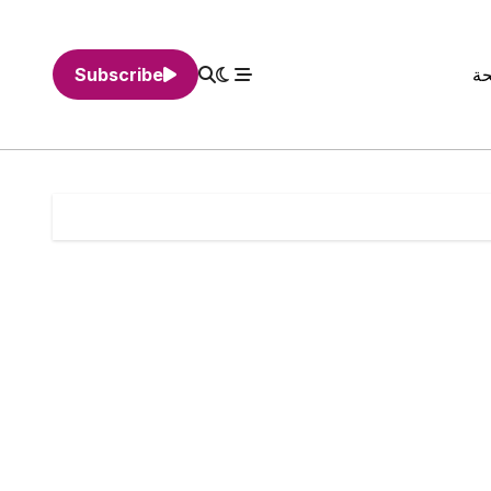
حة
Subscribe