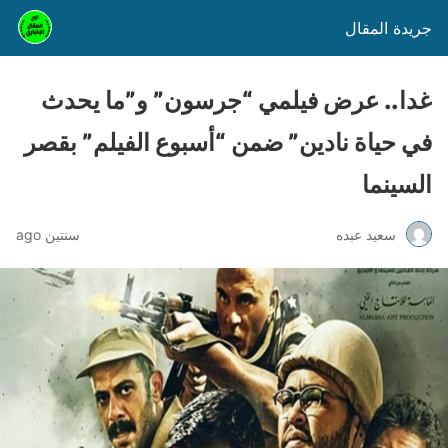
جريدة المقال
غدا.. عرض فيلمي “جرسون” و”ما يحدث
في حياة نادين” ضمن “أسبوع الفيلم” بقصر
السينما
سعيد عبده
سنتين ago