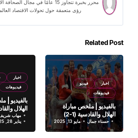
محرر بخبرة تتجاوز 15 عامًا في مج
رؤى متعمقة حول تحولات الاقتصاد العالمي
Related Post
اخبار
ف
اخبار
فيديو
فيديوهات
فيديوهات
بالفيديو | م
بالفيديو | ملخص مباراة
الهلال والقادسية (1-2)
مهاب شريف
الدوري الس
حسناء جمال
الدوري السعودي
مايو 13, 2025
يناير 28, 2025