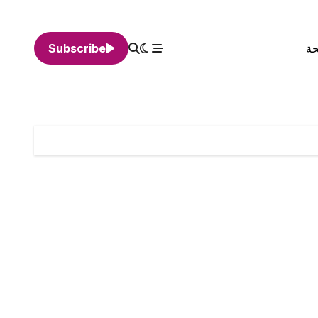
حة
Subscribe