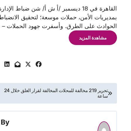
القاهرة في 18 ديسمبر /أ ش أ/ شن ضباط ا
بمديريات الأمن، حملات موسعة؛ لتحقيق الانضبا
الحوادث على الطرق. وأسفرت جهود الحملات – الت
مشاهدة المزيد
تصفّح
تحرير 219 مخالفة للمحلات المخالفة لقرار الغلق خلال 24
ساعة
المقالات
By