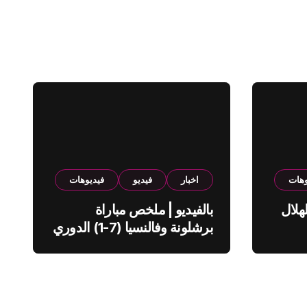
وهات
اخبار
فيديو
فيديوهات
هلال
بالفيديو | ملخص مباراة
برشلونة وفالنسيا (7-1) الدوري
الاسباني