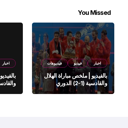
You Missed
اخبار
فيديو
فيديوهات
اخبار
بالفيديو | ملخص مباراة الهلال
بالفيديو
والقادسية (1-2) الدوري
السعودي
السعود