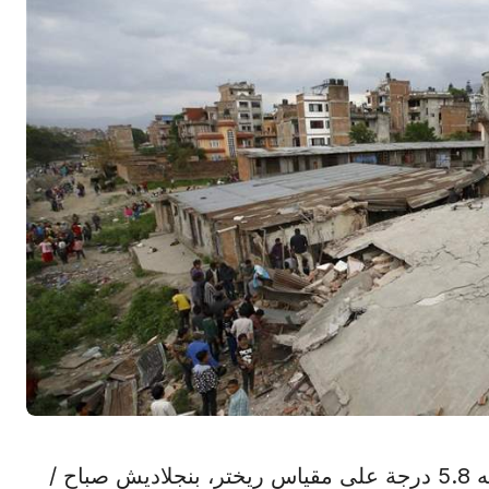
دكا في 2 ديسمبر /أ ش أ/ ضرب زلزال بلغت قوته 5.8 درجة على مقياس ريختر، بنجلاديش صباح /