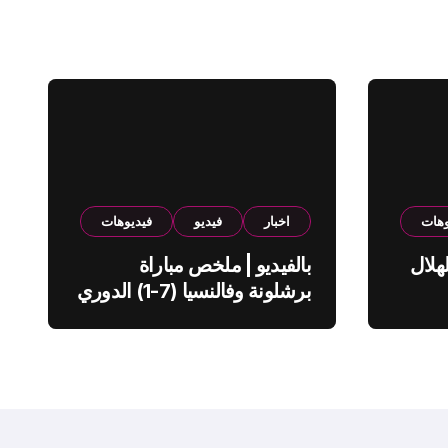
وهات
اخبار
فيديو
فيديوهات
هلال
بالفيديو | ملخص مباراة
برشلونة وفالنسيا (7-1) الدوري
الاسباني