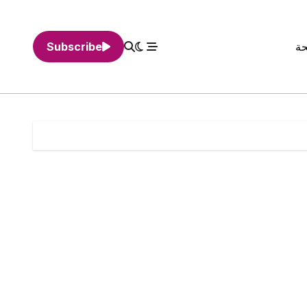
حة
Subscribe