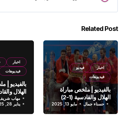
Related Post
اخبار
ف
اخبار
فيديو
فيديوهات
فيديوهات
بالفيديو | م
بالفيديو | ملخص مباراة
الهلال والقادسية (1-2)
مهاب شريف
الدوري الس
حسناء جمال
الدوري السعودي
مايو 13, 2025
يناير 28, 2025