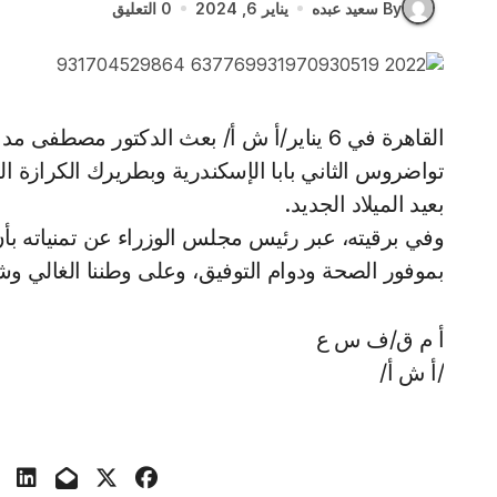
By سعيد عبده
يناير 6, 2024
0 التعليق
القاهرة في 6 يناير/أ ش أ/ بعث الدكتور مصطفى مدبولي رئيس مجلس الوزراء، برقية تهنئة لقداسة البابا
تواضروس الثاني بابا الإسكندرية وبطريرك الكرازة ال
بعيد الميلاد الجديد.
وفي برقيته، عبر رئيس مجلس الوزراء عن تمنياته بأن 
بموفور الصحة ودوام التوفيق، وعلى وطننا الغالي وشعب
أ م ق/ف س ع
/أ ش أ/