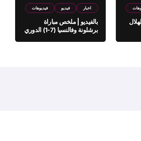
وهات
اخبار
فيديو
فيديوهات
هلال
بالفيديو | ملخص مباراة
برشلونة وفالنسيا (7-1) الدوري
الاسباني