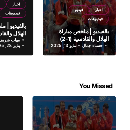
اخبار
ف
اخبار
فيديو
فيديوهات
فيديوهات
بالفيديو | م
بالفيديو | ملخص مباراة
الهلال والقادسية (1-2)
مهاب شريف
الدوري الس
حسناء جمال
الدوري السعودي
مايو 13, 2025
يناير 28, 2025
You Missed