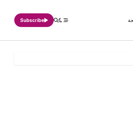
حة
Subscribe