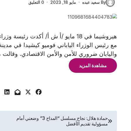
By سعيد عبده
مايو 18, 2023
0 التعليق
هيروشيما في 18 مايو /أ ش أ/ أكدت رئي
مع رئيس الوزراء الياباني فوميو كيشيدا في مدينة ه
واليابان ضروري للأمن والأمن الاقتصادي. وقالت م
مشاهدة المزيد
تصفّح
حمادة هلال: نجاح مسلسل “المداح 3” وضعني أمام
مسؤولية تقديم الأفضل
المقالات