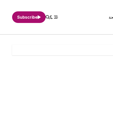
حة
Subscribe