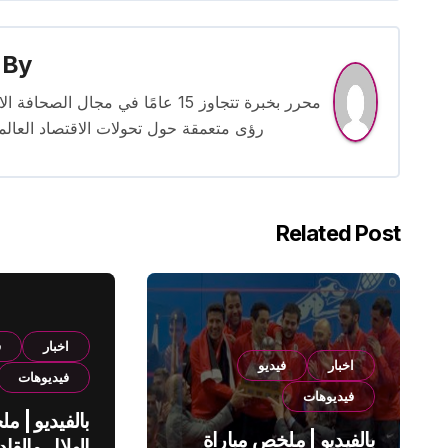
By
محرر بخبرة تتجاوز 15 عامًا في مج
رؤى متعمقة حول تحولات الاقتصاد العالمي
Related Post
اخبار
ف
اخبار
فيديو
فيديوهات
فيديوهات
بالفيديو | م
بالفيديو | ملخص مباراة