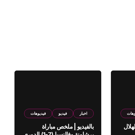
وهات
اخبار
فيديو
فيديوهات
هلال
بالفيديو | ملخص مباراة
برشلونة وفالنسيا (7-1) الدوري