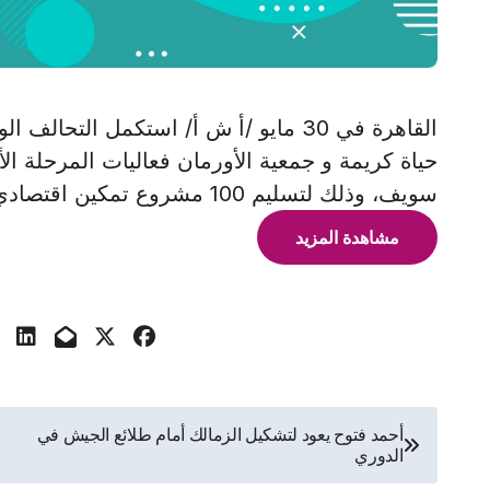
القاهرة في 30 مايو /أ ش أ/ استكمل ال
سويف، وذلك لتسليم 100 مشروع تمكين اقتصادي و 18 كشك للفئات الأولى
مشاهدة المزيد
تصفّح
أحمد فتوح يعود لتشكيل الزمالك أمام طلائع الجيش في
الدوري
المقالات