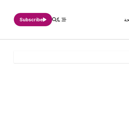
حة
Subscribe