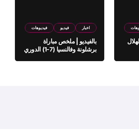
وهات
اخبار
فيديو
فيديوهات
هلال
بالفيديو | ملخص مباراة
برشلونة وفالنسيا (7-1) الدوري
الاسباني