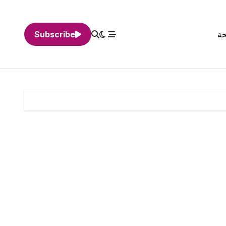
حة
Subscribe