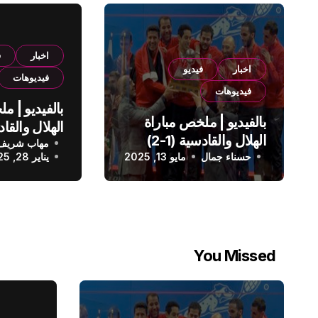
اخبار
ف
اخبار
فيديو
فيديوهات
فيديوهات
بالفيديو | م
بالفيديو | ملخص مباراة
الهلال والقادسية (1-2)
مهاب شريف
الدوري الس
حسناء جمال
الدوري السعودي
مايو 13, 2025
يناير 28, 2025
You Missed