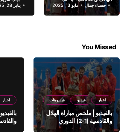
الدوري الس
حسناء جمال
الدوري السعودي
مايو 13, 2025
يناير 28, 2025
You Missed
اخبار
فيديو
فيديوهات
اخبار
بالفيديو | ملخص مباراة الهلال
بالفيديو
والقادسية (1-2) الدوري
السعودي
السعود