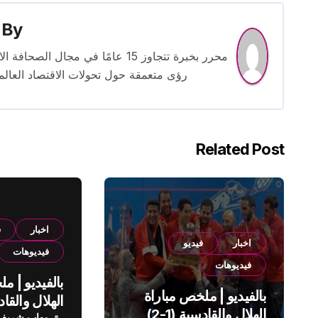
By
محرر بخبرة تتجاوز 15 عامًا في مج
رؤى متعمقة حول تحولات الاقتصاد العالمي
Related Post
اخبار
ف
اخبار
فيديو
فيديوهات
فيديوهات
بالفيديو | م
بالفيديو | ملخص مباراة
الهلال والقادسية (1-2)
مهاب شريف