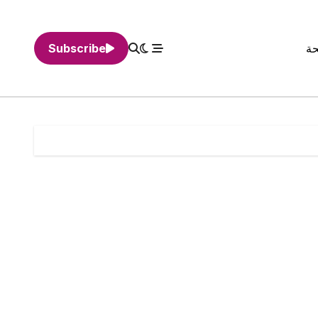
حة
Subscribe