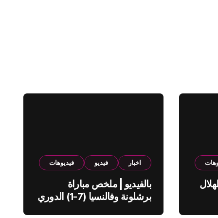
وهات
اخبار
فيديو
فيديوهات
هلال
بالفيديو | ملخص مباراة
برشلونة وفالنسيا (7-1) الدوري
الاسباني