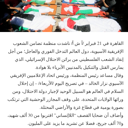
القاهرة في 21 فبراير /أ ش أ/ ناشدت منظمة تضامن الشعوب
الإفريقية الآسيوية، دول العالم التدخل الفوري والعاجل؛ من أجل
إنقاذ الشعب الفلسطيني من براثن الاحتلال الإسرائيلي، الذي
يمارس القتل والتنكيل بالمدنيين الأبرياء بلا هوادة.
وقال مساعد رئيس المنظمة، ورئيس اتحاد الإعلاميين الإفريقي
الآسيوي نزار الخالد – في تصريح اليوم /الأربعاء/ – إن إحلال
السلام في العالم هو السبيل الوحيد لإجبار دولة الاحتلال، ومن
ورائها الولايات المتحدة، على وقف المجازر الوحشية التي ترتكب
بصورة يومية في قطاع غزة والأراضي المحتلة.
وأضاف أن ضحايا القصف “اللاإنساني” اقتربوا من 30 ألف شهيد،
و70 ألف جريح، فضلا عن تشريد ما يزيد على المليون.