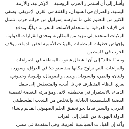
وأشار إلى أن استمرار الحرب الروسية – الأوكرانية، والأزمة
اليمنية، والصراع في السودان، والفتنة في القرن الإفريقي، يضفي
الكثير من التعتيم على ما تمارسه إسرائيل من جرائم حرب، تتمثل
في الإبادة العرقية، واستخدام الأسلحة المحرمة دوليًّا، وتدفع
الولايات المتحدة إلى مزيد من المكابرة، وتحدي القرارات الدولية،
وإجهاض خطوات المنظمات والهيئات الأممية لحقن الدماء، ووقف
الحرب في فلسطين.
ونبه “الخالد” إلى أن انشغال شعوب المنطقة في الصراعات
والنزاعات، التي تراوح مكانها منذ سنوات؛ في العراق، وسوريا،
ولبنان، واليمن، والسودان، وليبيا، والصومال، وإثيوبيا، وجيبوتي،
يغري النظام المتطرف في تل أبيب، والمتعطش إلى سفك
الدماء، بالاستمرار في مخططه الآثم، ومؤامرته البغيضة لتصفية
القضية الفلسطينية العادلة، والتخلص من الشعب الفلسطيني
العربي، والسير قدما نحو تحقيق الحلم الصهيوني القديم بإنشاء
الدولة اليهودية من اللنيل إلى الفرات.
وأكد إن القيادات السياسية العربية، وفي المقدمة في مصر،