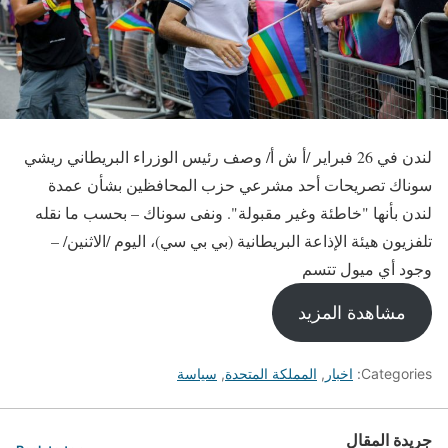
لندن في 26 فبراير /أ ش أ/ وصف رئيس الوزراء البريطاني ريشي
سوناك تصريحات أحد مشرعي حزب المحافظين بشأن عمدة
لندن بأنها "خاطئة وغير مقبولة". ونفى سوناك – بحسب ما نقله
تلفزيون هيئة الإذاعة البريطانية (بي بي سي)، اليوم /الاثنين/ –
وجود أي ميول تتسم
مشاهدة المزيد
Categories:
اخبار
,
المملكة المتحدة
,
سياسة
جريدة المقال