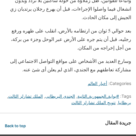
واتباعا للقوانين، ظل زملاؤه من حوله ساكنين بلا تردد وبدون
انشغال فيما واصلوا الإجراءات، قبل أن يهرع رجلان يرتديان زي
الجيش إلى مكان الحادث.
بعد حوالي 5 ثوان من ارتطامه بالأرض، انقلب على ظهره ورفع
رجليه، قبل أن يتم جره على الأرض عبر الوحل وجزء من بركة،
من أجل إخراجه من المكان.
وسارع العديد من الأشخاص على مواقع التواصل الاجتماعي إلى
مشاركة تعاطفهم مع الجندي، الذي لم يعلن أى شئ عنه.
Categories:
أخبار العالم
Tags:
#بوابة_الجمهورية_الثانية
,
الجندى البريطانى
,
الملك تشارلز الثالث
,
بريطانيا
,
تتويج الملك تشارلز الثالث
جريدة المقال
Back to top