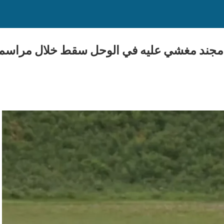
 مجند مغشي عليه في الوحل سقط خلال مراسم ت